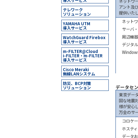
導入サービス
ネットワ
アント及
テレワーク
提供いた
ソリューション
ネットワ
YAMAHA UTM
導入サービス
サーバ・
周辺機器
WatchGuard Firebox
導入サービス
デジタル
m-FILTER@Cloud
Wind
i-FILTER・m-FILTER
導入サービス
Cisco Meraki
無線LANシステム
防災、BCP対策
データセ
ソリューション
東京デー
固な地震
様が安心
万全のサ
コロケー
ホスティ
データお